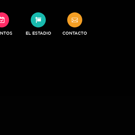



ENTOS
EL ESTADIO
CONTACTO