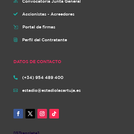
Convocatoria Junta General

Accionistas - Acreedores

Portal de firmas
l
Perfil del Contratante
i
DATOS DE CONTACTO
(+34) 954 489 400

estadio@estadiolacartuja.es

[GTranslate]