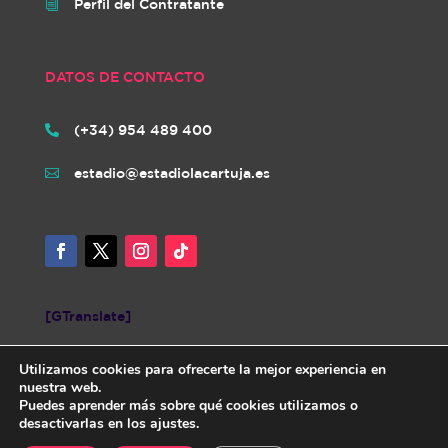
Perfil del Contratante
i
DATOS DE CONTACTO
(+34) 954 489 400

estadio@estadiolacartuja.es

[GTranslate]
Utilizamos cookies para ofrecerte la mejor experiencia en
nuestra web.
Puedes aprender más sobre qué cookies utilizamos o
desactivarlas en los ajustes.
Diseñada por iNovaCloud. Todos los derechos reservados.
AVISO