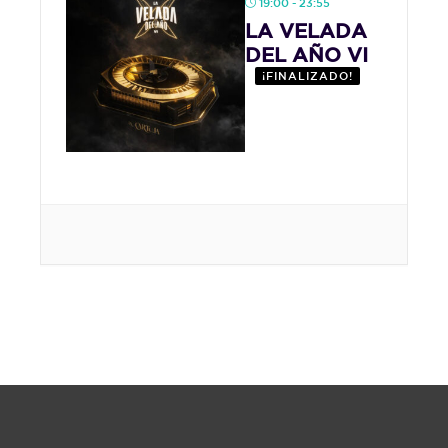
19:00 - 23:55
LA VELADA
DEL AÑO VI
¡FINALIZADO!