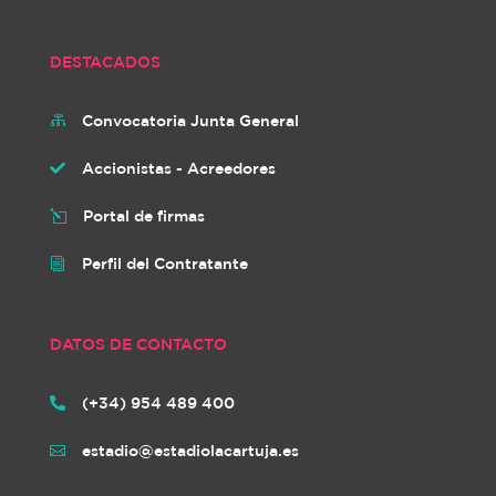
DESTACADOS
Convocatoria Junta General

Accionistas - Acreedores

Portal de firmas
l
Perfil del Contratante
i
DATOS DE CONTACTO
(+34) 954 489 400

estadio@estadiolacartuja.es
