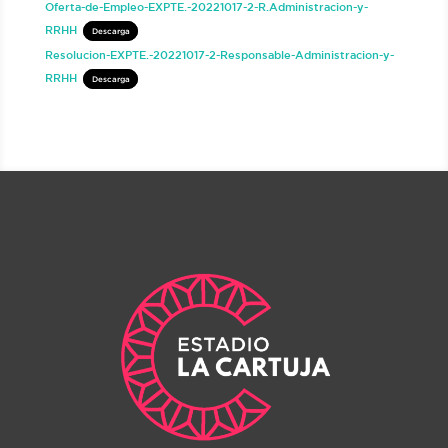
Oferta-de-Empleo-EXPTE.-20221017-2-R.Administracion-y-
RRHH
Descarga
Resolucion-EXPTE.-20221017-2-Responsable-Administracion-y-
RRHH
Descarga