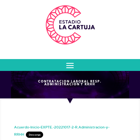
CONTRATACION LABORAL RESP.
ADMINISTRACION Y RRHH
Acuerdo-Inicio-EXPTE.-20221017-2-R.Administracion-y-
RRHH
Descarga