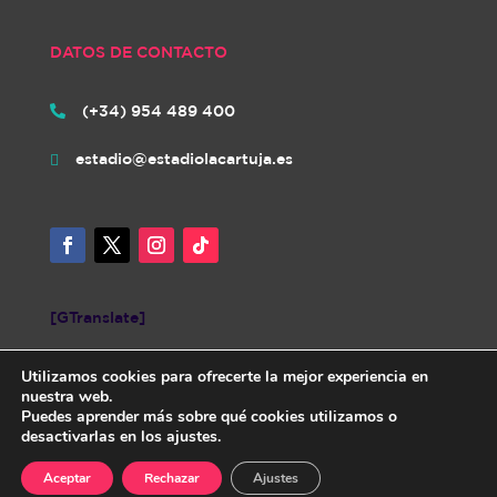
DATOS DE CONTACTO
(+34) 954 489 400

estadio@estadiolacartuja.es

[GTranslate]
Utilizamos cookies para ofrecerte la mejor experiencia en
nuestra web.
Puedes aprender más sobre qué cookies utilizamos o
desactivarlas en los ajustes.
Diseñada por iNovaCloud. Todos los derechos reservados.
AVISO
Aceptar
Rechazar
Ajustes
LEGAL
|
POLÍTICA DE PRIVACIDAD
|
POLÍTICA DE COOKIES