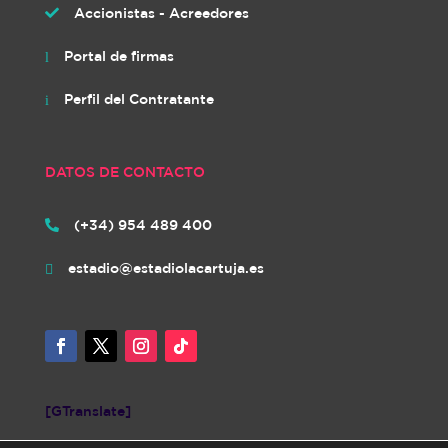
Accionistas - Acreedores

Portal de firmas
l
Perfil del Contratante
i
DATOS DE CONTACTO
(+34) 954 489 400

estadio@estadiolacartuja.es

[GTranslate]