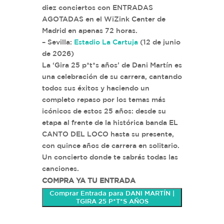
diez conciertos con ENTRADAS
AGOTADAS en el WiZink Center de
Madrid en apenas 72 horas.
– Sevilla:
Estadio La Cartuja
(12 de junio
de 2026)
La ‘Gira 25 p*t*s años’ de Dani Martín es
una celebración de su carrera, cantando
todos sus éxitos y haciendo un
completo repaso por los temas más
icónicos de estos 25 años: desde su
etapa al frente de la histórica banda EL
CANTO DEL LOCO hasta su presente,
con quince años de carrera en solitario.
Un concierto donde te sabrás todas las
canciones.
COMPRA YA TU ENTRADA
Comprar Entrada para DANI MARTÍN |
TGIRA 25 P*T*S AÑOS