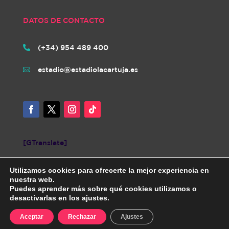
DATOS DE CONTACTO
(+34) 954 489 400

estadio@estadiolacartuja.es

[GTranslate]
Utilizamos cookies para ofrecerte la mejor experiencia en
nuestra web.
Puedes aprender más sobre qué cookies utilizamos o
desactivarlas en los ajustes.
Diseñada por iNovaCloud. Todos los derechos reservados.
AVISO
Aceptar
Rechazar
Ajustes
LEGAL
|
POLÍTICA DE PRIVACIDAD
|
POLÍTICA DE COOKIES