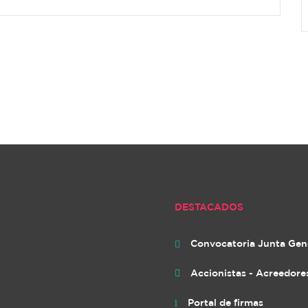
DESTACADOS
Convocatoria Junta Gen

Accionistas - Acreedore

Portal de firmas
l