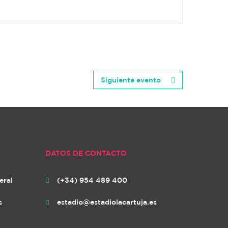
Siguiente evento
DATOS DE CONTACTO
eral
(+34) 954 489 400

s
estadio@estadiolacartuja.es
