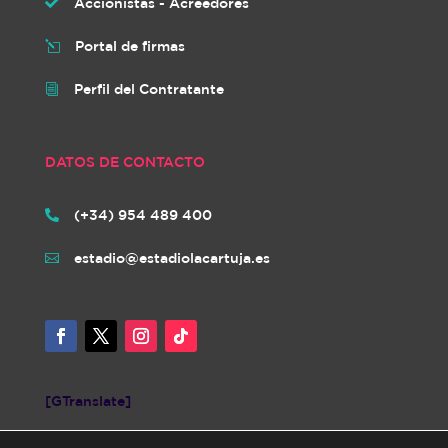
Accionistas - Acreedores

Portal de firmas
l
Perfil del Contratante
i
DATOS DE CONTACTO
(+34) 954 489 400

estadio@estadiolacartuja.es

[GTranslate]