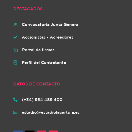
DESTACADOS
Convocatoria Junta General

Accionistas - Acreedores

Portal de firmas
l
Perfil del Contratante
i
DATOS DE CONTACTO
(+34) 954 489 400

estadio@estadiolacartuja.es
