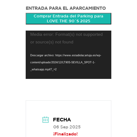
ENTRADA PARA EL APARCAMIENTO
Comprar Entrada del Parking para
LOVE THE 90´S 2025
Reproductor
Media error: Format(s) not supported
de
or source(s) not found
vídeo
Descargar archivo: https://www.estadiolacartuja.es/wp-
content/uploads/2024/12/LT90S-SEVILLA_SPOT-1-
_whatsapp.mp4?_=2
FECHA
06 Sep 2025
¡Finalizado!