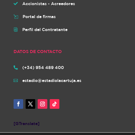
Accionistas - Acreedores

Portal de firmas
l
Perfil del Contratante
i
DATOS DE CONTACTO
(+34) 954 489 400

estadio@estadiolacartuja.es

[GTranslate]