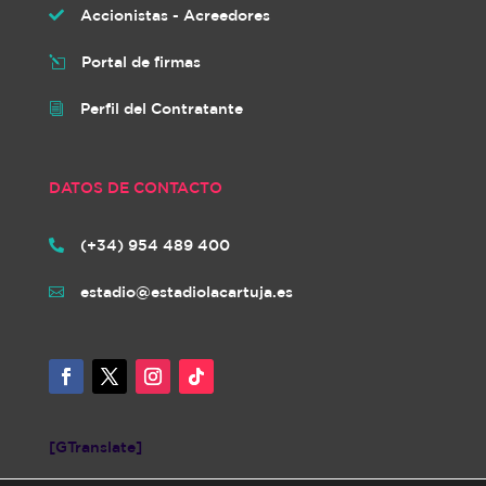
Accionistas - Acreedores

Portal de firmas
l
Perfil del Contratante
i
DATOS DE CONTACTO
(+34) 954 489 400

estadio@estadiolacartuja.es

[GTranslate]