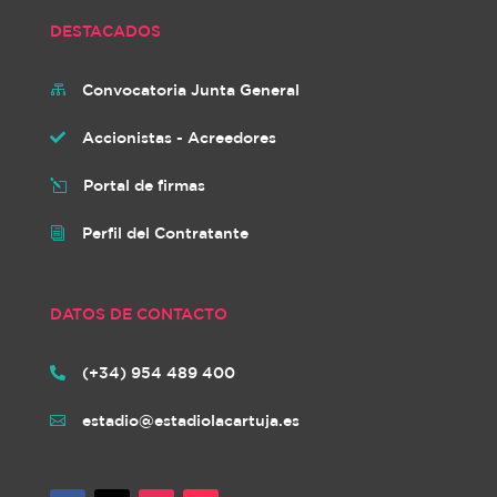
DESTACADOS
Convocatoria Junta General

Accionistas - Acreedores

Portal de firmas
l
Perfil del Contratante
i
DATOS DE CONTACTO
(+34) 954 489 400

estadio@estadiolacartuja.es
