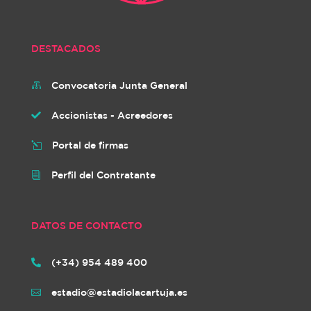
DESTACADOS
Convocatoria Junta General

Accionistas - Acreedores

Portal de firmas
l
Perfil del Contratante
i
DATOS DE CONTACTO
(+34) 954 489 400

estadio@estadiolacartuja.es
