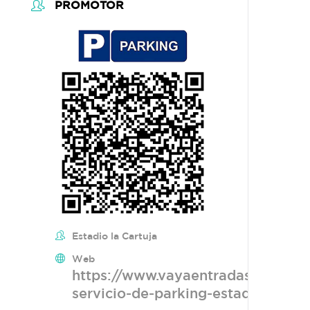
PROMOTOR
Estadio la Cartuja
Web
https://www.vayaentradas.com/cic
servicio-de-parking-estadio-de-la-