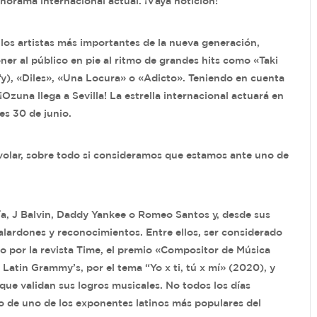
anorama internacional actual. ¡Vaya notición!
los artistas más importantes de la nueva generación,
r al público en pie al ritmo de grandes hits como «Taki
fy), «Diles», «Una Locura» o «Adicto». Teniendo en cuenta
zuna llega a Sevilla! La estrella internacional actuará en
ves 30 de junio.
volar, sobre todo si consideramos que estamos ante uno de
ía, J Balvin, Daddy Yankee o Romeo Santos y, desde sus
alardones y reconocimientos. Entre ellos, ser considerado
o por la revista Time, el premio «Compositor de Música
atin Grammy’s, por el tema “Yo x ti, tú x mí» (2020), y
que validan sus logros musicales. No todos los días
o de uno de los exponentes latinos más populares del