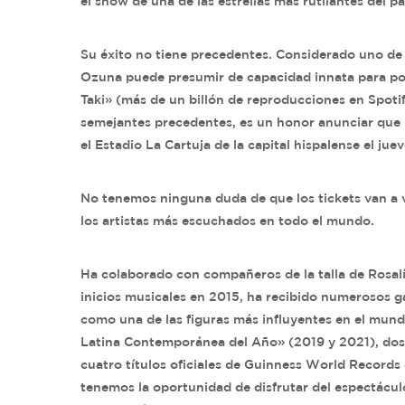
el show de una de las estrellas más rutilantes del p
Su éxito no tiene precedentes. Considerado uno de 
Ozuna puede presumir de capacidad innata para pone
Taki» (más de un billón de reproducciones en Spoti
semejantes precedentes, es un honor anunciar que ¡O
el Estadio La Cartuja de la capital hispalense el jue
No tenemos ninguna duda de que los tickets van a 
los artistas más escuchados en todo el mundo.
Ha colaborado con compañeros de la talla de Rosal
inicios musicales en 2015, ha recibido numerosos g
como una de las figuras más influyentes en el mund
Latina Contemporánea del Año» (2019 y 2021), dos L
cuatro títulos oficiales de Guinness World Records 
tenemos la oportunidad de disfrutar del espectácul