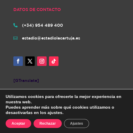
DATOS DE CONTACTO
(+34) 954 489 400

estadio@estadiolacartuja.es

[GTranslate]
Utilizamos cookies para ofrecerte la mejor experiencia en
nuestra web.
Puedes aprender más sobre qué cookies utilizamos o
desactivarlas en los ajustes.
Diseñada por iNovaCloud. Todos los derechos reservados.
AVISO
Aceptar
Rechazar
Ajustes
LEGAL
|
POLÍTICA DE PRIVACIDAD
|
POLÍTICA DE COOKIES