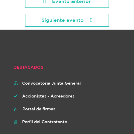
Evento anterior
Siguiente evento
DESTACADOS
Convocatoria Junta General

Accionistas - Acreedores

Portal de firmas
l
Perfil del Contratante
i