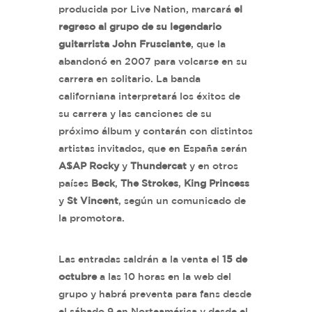
producida por Live Nation, marcará
el
regreso al grupo de su legendario
guitarrista John Frusciante
, que la
abandonó en 2007 para volcarse en su
carrera en solitario. La banda
californiana interpretará los éxitos de
su carrera y las canciones de su
próximo álbum y contarán con distintos
artistas invitados, que en España serán
A$AP Rocky
y
Thundercat
y en otros
países
Beck
,
The Strokes
,
King Princess
y
St Vincent
, según un comunicado de
la promotora.
Las entradas saldrán a la venta el
15 de
octubre
a las 10 horas en la web del
grupo y habrá preventa para fans desde
el sábado 9 en Norteamérica y desde el