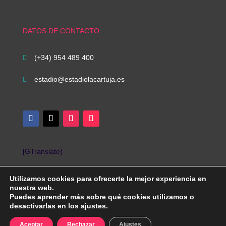
DATOS DE CONTACTO
(+34) 954 489 400

estadio@estadiolacartuja.es

[GTranslate]
Utilizamos cookies para ofrecerte la mejor experiencia en
nuestra web.
Puedes aprender más sobre qué cookies utilizamos o
desactivarlas en los ajustes.
Diseñada por iNovaCloud. Todos los derechos reservados.
AVISO LEGAL
Aceptar
Rechazar
Ajustes
|
POLÍTICA DE PRIVACIDAD
|
POLÍTICA DE COOKIES