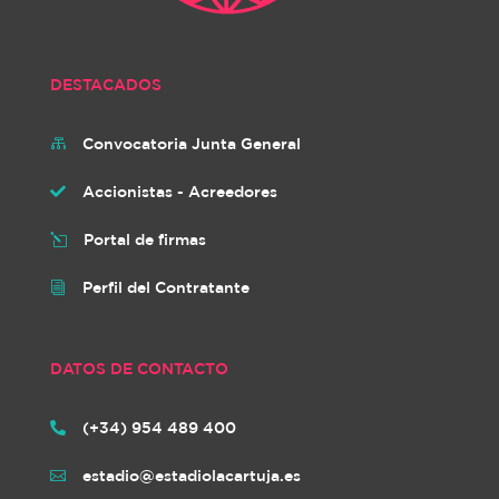
DESTACADOS
Convocatoria Junta General

Accionistas - Acreedores

Portal de firmas
l
Perfil del Contratante
i
DATOS DE CONTACTO
(+34) 954 489 400

estadio@estadiolacartuja.es
