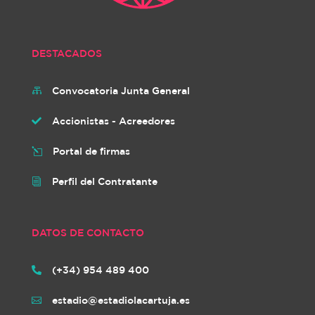
DESTACADOS
Convocatoria Junta General

Accionistas - Acreedores

Portal de firmas
l
Perfil del Contratante
i
DATOS DE CONTACTO
(+34) 954 489 400

estadio@estadiolacartuja.es
