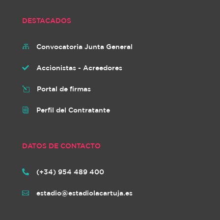
DESTACADOS
Convocatoria Junta General

Accionistas - Acreedores

Portal de firmas
l
Perfil del Contratante
i
DATOS DE CONTACTO
(+34) 954 489 400

estadio@estadiolacartuja.es
