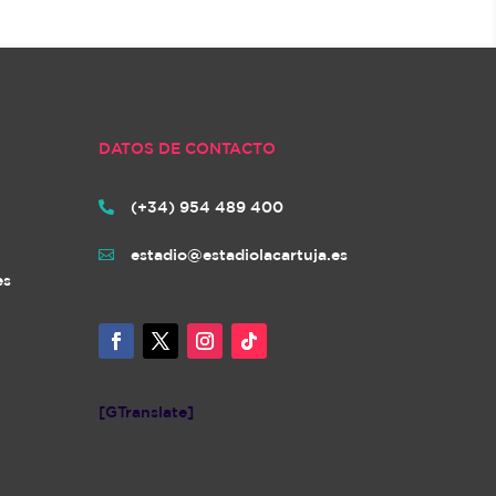
DATOS DE CONTACTO
(+34) 954 489 400

estadio@estadiolacartuja.es

es
[GTranslate]