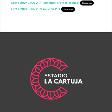
Expte-20240206-2-PH-sistemas-protecc-cesped
Descarga
Expte-20240206-2-Resolucion-P-H
Descarga