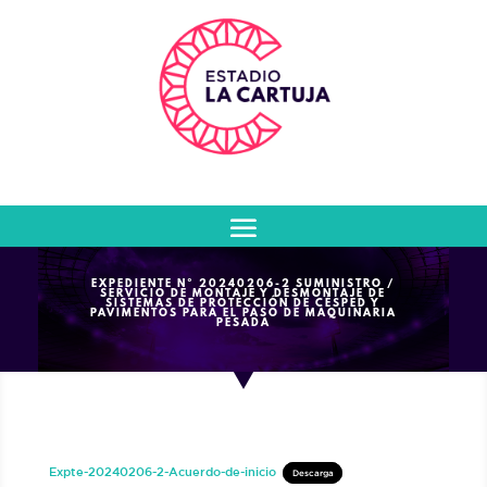
EXPEDIENTE Nº 20240206-2 SUMINISTRO /
SERVICIO DE MONTAJE Y DESMONTAJE DE
SISTEMAS DE PROTECCIÓN DE CÉSPED Y
PAVIMENTOS PARA EL PASO DE MAQUINARIA
PESADA
Expte-20240206-2-Acuerdo-de-inicio
Descarga