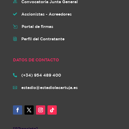
Convocatoria Junta General

Accionistas - Acreedores

Portal de firmas
l
Perfil del Contratante
i
DATOS DE CONTACTO
(+34) 954 489 400

estadio@estadiolacartuja.es

[GTranslate]