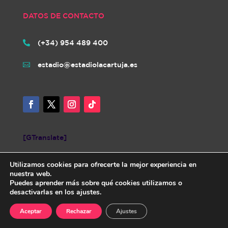
DATOS DE CONTACTO
(+34) 954 489 400

estadio@estadiolacartuja.es

[GTranslate]
Utilizamos cookies para ofrecerte la mejor experiencia en
nuestra web.
Puedes aprender más sobre qué cookies utilizamos o
desactivarlas en los ajustes.
Diseñada por iNovaCloud. Todos los derechos reservados.
AVISO
Aceptar
Rechazar
Ajustes
LEGAL
|
POLÍTICA DE PRIVACIDAD
|
POLÍTICA DE COOKIES