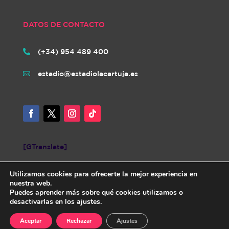
DATOS DE CONTACTO
(+34) 954 489 400

estadio@estadiolacartuja.es

[GTranslate]
Utilizamos cookies para ofrecerte la mejor experiencia en
nuestra web.
Puedes aprender más sobre qué cookies utilizamos o
desactivarlas en los ajustes.
Diseñada por iNovaCloud. Todos los derechos reservados.
AVISO
Aceptar
Rechazar
Ajustes
LEGAL
|
POLÍTICA DE PRIVACIDAD
|
POLÍTICA DE COOKIES