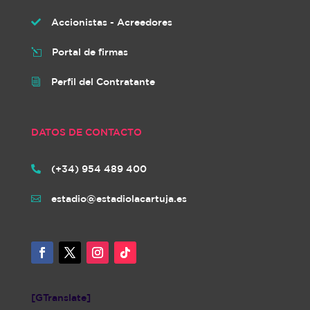
Accionistas - Acreedores

Portal de firmas
l
Perfil del Contratante
i
DATOS DE CONTACTO
(+34) 954 489 400

estadio@estadiolacartuja.es

[GTranslate]