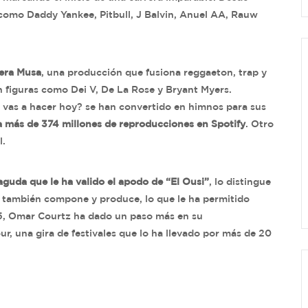
como Daddy Yankee, Pitbull, J Balvin, Anuel AA, Rauw
mera Musa
, una producción que fusiona reggaeton, trap y
n figuras como Dei V, De La Rose y Bryant Myers.
vas a hacer hoy? se han convertido en himnos para sus
 más de 374 millones de reproducciones en Spotify
. Otro
l.
aguda que le ha valido el apodo de “El Ousi”
, lo distingue
 también compone y produce, lo que le ha permitido
5, Omar Courtz ha dado un paso más en su
r, una gira de festivales que lo ha llevado por más de 20