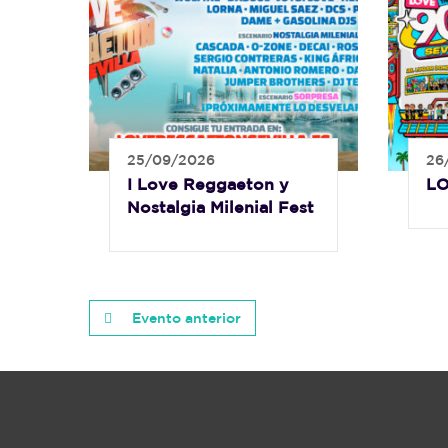
25/09/2026
26
I Love Reggaeton y
LO
Nostalgia Milenial Fest
Evento anterior